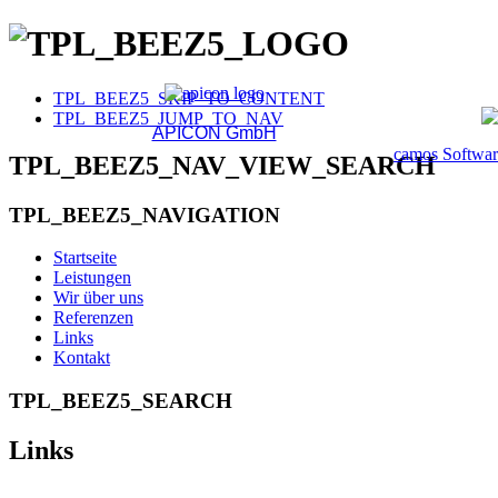
TPL_BEEZ5_SKIP_TO_CONTENT
TPL_BEEZ5_JUMP_TO_NAV
APICON GmbH
camos Softwa
TPL_BEEZ5_NAV_VIEW_SEARCH
TPL_BEEZ5_NAVIGATION
Startseite
Leistungen
Wir über uns
Referenzen
Links
Kontakt
TPL_BEEZ5_SEARCH
Links